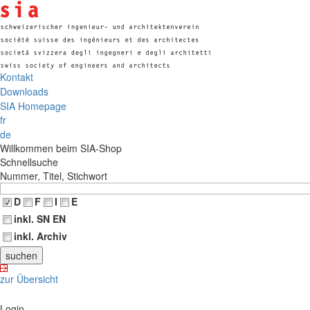
Kontakt
Downloads
SIA Homepage
fr
de
Willkommen beim SIA-Shop
Schnellsuche
Nummer, Titel, Stichwort
D
F
I
E
inkl. SN EN
inkl. Archiv
zur Übersicht
Login