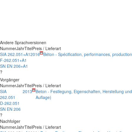
Andere Sprachversionen
Nummer
Jahr
Titel
Preis / Lieferart
SIA 262.051+A1
2016
Béton - Spécification, performances, production
F-262.051+A1
SN EN 206+A1
?
Vorgänger
Nummer
Jahr
Titel
Preis / Lieferart
SIA
2013
Beton - Festlegung, Eigenschaften, Herstellung und
262.051
Auflage)
D-262.051
SN EN 206
?
Nachfolger
Nummer
Jahr
Titel
Preis / Lieferart