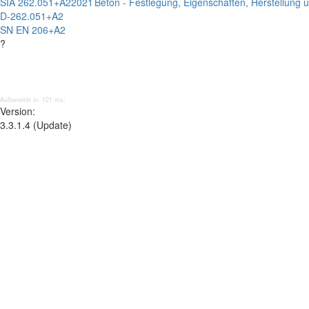
SIA 262.051+A2
2021
Beton - Festlegung, Eigenschaften, Herstellung 
D-262.051+A2
SN EN 206+A2
?
Aufbereitet in: 121 ms;
Version:
3.3.1.4 (Update)