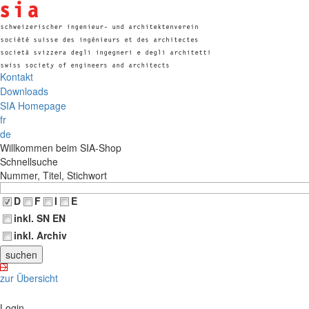
Kontakt
Downloads
SIA Homepage
fr
de
Willkommen beim SIA-Shop
Schnellsuche
Nummer, Titel, Stichwort
D
F
I
E
inkl. SN EN
inkl. Archiv
zur Übersicht
Login