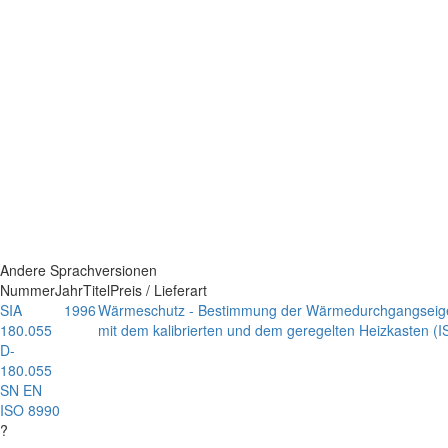
Andere Sprachversionen
Nummer
Jahr
Titel
Preis / Lieferart
SIA
1996
Wärmeschutz - Bestimmung der Wärmedurchgangseigens
180.055
mit dem kalibrierten und dem geregelten Heizkasten (
D-
180.055
SN EN
ISO 8990
?