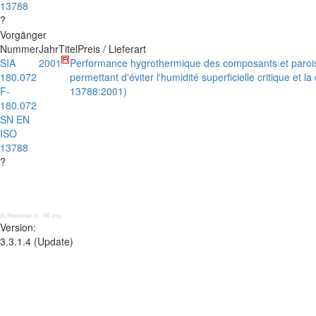
13788
?
Vorgänger
Nummer
Jahr
Titel
Preis / Lieferart
SIA
2001
Performance hygrothermique des composants et parois d
180.072
permettant d'éviter l'humidité superficielle critique et
F-
13788:2001)
180.072
SN EN
ISO
13788
?
Aufbereitet in: 96 ms;
Version:
3.3.1.4 (Update)