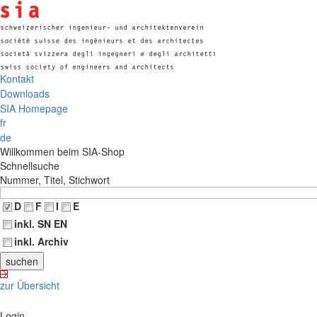
Kontakt
Downloads
SIA Homepage
fr
de
Willkommen beim SIA-Shop
Schnellsuche
Nummer, Titel, Stichwort
D
F
I
E
inkl. SN EN
inkl. Archiv
zur Übersicht
Login