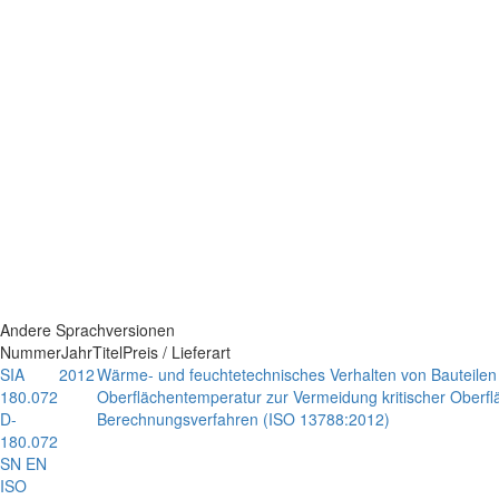
Andere Sprachversionen
Nummer
Jahr
Titel
Preis / Lieferart
SIA
2012
Wärme- und feuchtetechnisches Verhalten von Bauteile
180.072
Oberflächentemperatur zur Vermeidung kritischer Oberfl
D-
Berechnungsverfahren (ISO 13788:2012)
180.072
SN EN
ISO