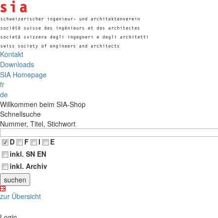
Kontakt
Downloads
SIA Homepage
fr
de
Willkommen beim SIA-Shop
Schnellsuche
Nummer, Titel, Stichwort
D
F
I
E
inkl. SN EN
inkl. Archiv
zur Übersicht
Login