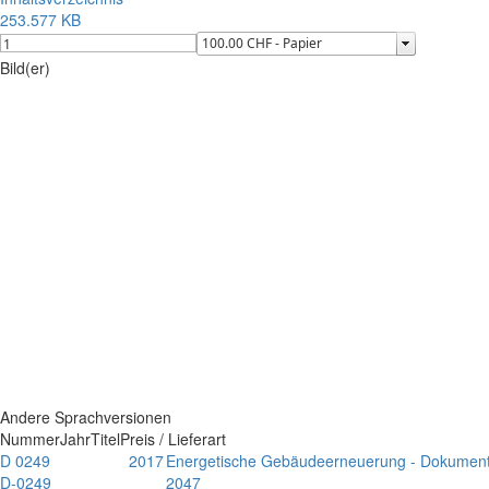
253.577 KB
Bild(er)
Andere Sprachversionen
Nummer
Jahr
Titel
Preis / Lieferart
D 0249
2017
Energetische Gebäudeerneuerung - Dokumenta
D-0249
2047