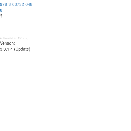
978-3-03732-048-
8
?
Aufbereitet in: 153 ms;
Version:
3.3.1.4 (Update)