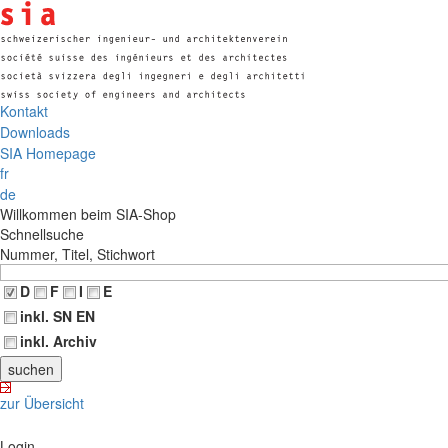
Kontakt
Downloads
SIA Homepage
fr
de
Willkommen beim SIA-Shop
Schnellsuche
Nummer, Titel, Stichwort
D
F
I
E
inkl. SN EN
inkl. Archiv
zur Übersicht
Login