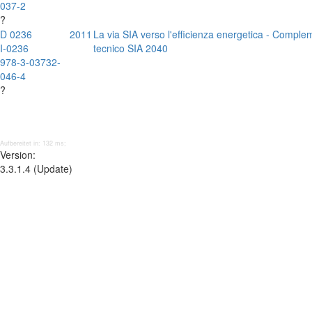
037-2
?
D 0236
2011
La via SIA verso l'efficienza energetica - Compl
I-0236
tecnico SIA 2040
978-3-03732-
046-4
?
Aufbereitet in: 132 ms;
Version:
3.3.1.4 (Update)