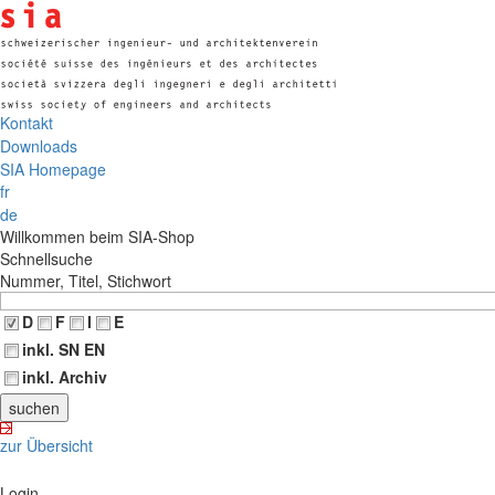
Kontakt
Downloads
SIA Homepage
fr
de
Willkommen beim SIA-Shop
Schnellsuche
Nummer, Titel, Stichwort
D
F
I
E
inkl. SN EN
inkl. Archiv
zur Übersicht
Login