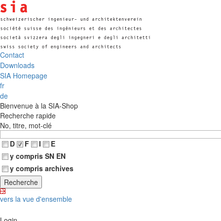
Contact
Downloads
SIA Homepage
fr
de
Bienvenue à la SIA-Shop
Recherche rapide
No, titre, mot-clé
D
F
I
E
y compris SN EN
y compris archives
vers la vue d'ensemble
Login