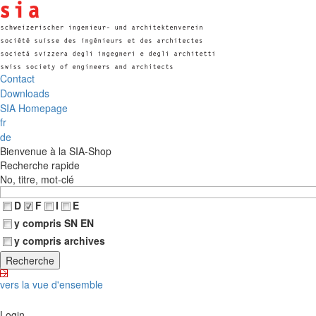
Contact
Downloads
SIA Homepage
fr
de
Bienvenue à la SIA-Shop
Recherche rapide
No, titre, mot-clé
D
F
I
E
y compris SN EN
y compris archives
vers la vue d'ensemble
Login