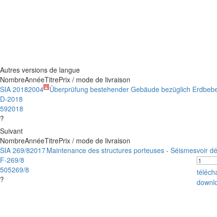
Autres versions de langue
Nombre
Année
Titre
Prix / mode de livraison
SIA 2018
2004
Überprüfung bestehender Gebäude bezüglich Erdbeb
D-2018
592018
?
Suivant
Nombre
Année
Titre
Prix / mode de livraison
SIA 269/8
2017
Maintenance des structures porteuses - Séismes
voir dé
F-269/8
505269/8
téléc
?
downl