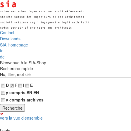
Contact
Downloads
SIA Homepage
fr
de
Bienvenue à la SIA-Shop
Recherche rapide
No, titre, mot-clé
D
F
I
E
y compris SN EN
y compris archives
vers la vue d'ensemble
Login