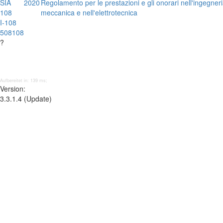
SIA
2020
Regolamento per le prestazioni e gli onorari nell'ingegneria 
108
meccanica e nell'elettrotecnica
I-108
508108
?
Aufbereitet in: 139 ms;
Version:
3.3.1.4 (Update)