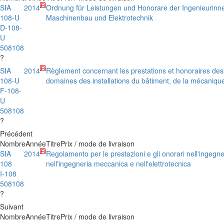
SIA
2014
Ordnung für Leistungen und Honorare der Ingenieurinn
108-U
Maschinenbau und Elektrotechnik
D-108-
U
508108
?
SIA
2014
Règlement concernant les prestations et honoraires des 
108-U
domaines des installations du bâtiment, de la mécanique
F-108-
U
508108
?
Précédent
Nombre
Année
Titre
Prix / mode de livraison
SIA
2014
Regolamento per le prestazioni e gli onorari nell'ingegneri
108
nell'ingegneria meccanica e nell'elettrotecnica
I-108
508108
?
Suivant
Nombre
Année
Titre
Prix / mode de livraison