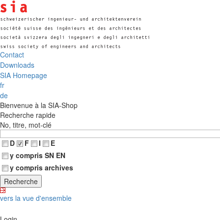
Contact
Downloads
SIA Homepage
fr
de
Bienvenue à la SIA-Shop
Recherche rapide
No, titre, mot-clé
D
F
I
E
y compris SN EN
y compris archives
vers la vue d'ensemble
Login