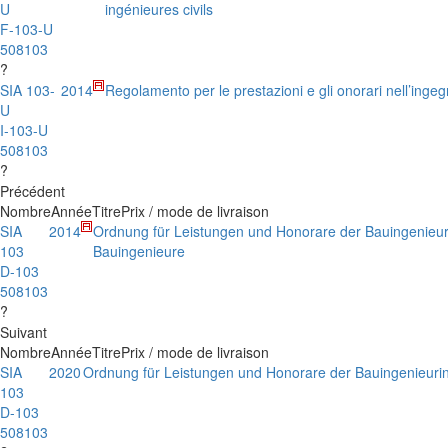
U
ingénieures civils
F-103-U
508103
?
SIA 103-
2014
Regolamento per le prestazioni e gli onorari nell’ingegn
U
I-103-U
508103
?
Précédent
Nombre
Année
Titre
Prix / mode de livraison
SIA
2014
Ordnung für Leistungen und Honorare der Bauingenieu
103
Bauingenieure
D-103
508103
?
Suivant
Nombre
Année
Titre
Prix / mode de livraison
SIA
2020
Ordnung für Leistungen und Honorare der Bauingenieuri
103
D-103
508103