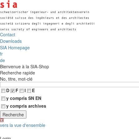
Contact
Downloads
SIA Homepage
fr
de
Bienvenue à la SIA-Shop
Recherche rapide
No, titre, mot-clé
D
F
I
E
y compris SN EN
y compris archives
vers la vue d'ensemble
Login