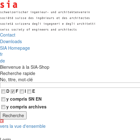
Contact
Downloads
SIA Homepage
fr
de
Bienvenue à la SIA-Shop
Recherche rapide
No, titre, mot-clé
D
F
I
E
y compris SN EN
y compris archives
vers la vue d'ensemble
Login