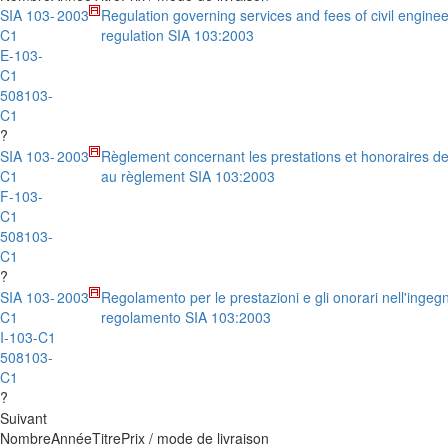
SIA 103-
2003
Regulation governing services and fees of civil engine
C1
regulation SIA 103:2003
E-103-
C1
508103-
C1
?
SIA 103-
2003
Règlement concernant les prestations et honoraires de
C1
au règlement SIA 103:2003
F-103-
C1
508103-
C1
?
SIA 103-
2003
Regolamento per le prestazioni e gli onorari nell'ingegne
C1
regolamento SIA 103:2003
I-103-C1
508103-
C1
?
Suivant
Nombre
Année
Titre
Prix / mode de livraison