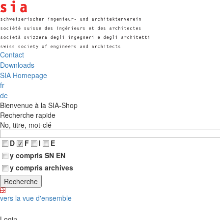
Contact
Downloads
SIA Homepage
fr
de
Bienvenue à la SIA-Shop
Recherche rapide
No, titre, mot-clé
D
F
I
E
y compris SN EN
y compris archives
vers la vue d'ensemble
Login