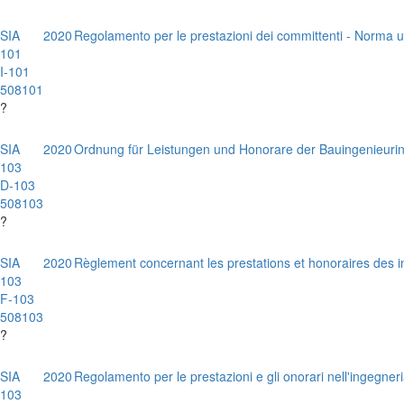
SIA
2020
Regolamento per le prestazioni dei committenti - Norma u
101
I-101
508101
?
SIA
2020
Ordnung für Leistungen und Honorare der Bauingenieuri
103
D-103
508103
?
SIA
2020
Règlement concernant les prestations et honoraires des in
103
F-103
508103
?
SIA
2020
Regolamento per le prestazioni e gli onorari nell'ingegneria
103