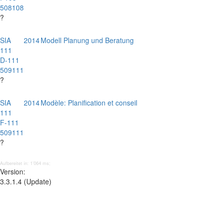
508108
?
SIA
2014
Modell Planung und Beratung
111
D-111
509111
?
SIA
2014
Modèle: Planification et conseil
111
F-111
509111
?
Aufbereitet in: 1’064 ms;
Version:
3.3.1.4 (Update)