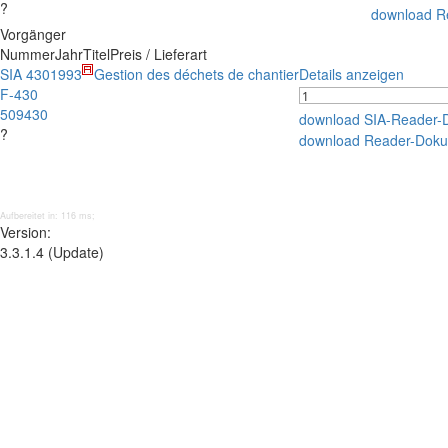
?
download R
Vorgänger
Nummer
Jahr
Titel
Preis / Lieferart
SIA 430
1993
Gestion des déchets de chantier
Details anzeigen
F-430
509430
download SIA-Reader-
?
download Reader-Doku
Aufbereitet in: 116 ms;
Version:
3.3.1.4 (Update)