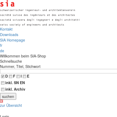
Kontakt
Downloads
SIA Homepage
fr
de
Willkommen beim SIA-Shop
Schnellsuche
Nummer, Titel, Stichwort
D
F
I
E
inkl. SN EN
inkl. Archiv
zur Übersicht
Login