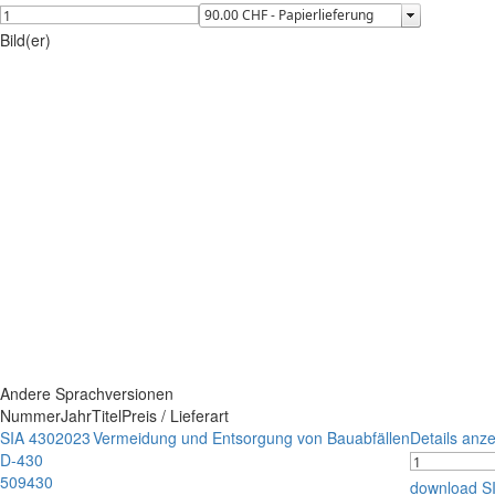
Bild(er)
Andere Sprachversionen
Nummer
Jahr
Titel
Preis / Lieferart
SIA 430
2023
Vermeidung und Entsorgung von Bauabfällen
Details anz
D-430
509430
download S