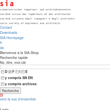
Contact
Downloads
SIA Homepage
fr
de
Bienvenue à la SIA-Shop
Recherche rapide
No, titre, mot-clé
D
F
I
E
y compris SN EN
y compris archives
vers la vue d'ensemble
Login