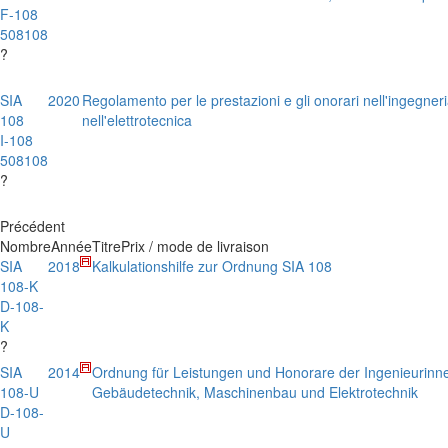
F-108
508108
?
SIA
2020
Regolamento per le prestazioni e gli onorari nell'ingegneria
108
nell'elettrotecnica
I-108
508108
?
Précédent
Nombre
Année
Titre
Prix / mode de livraison
SIA
2018
Kalkulationshilfe zur Ordnung SIA 108
108-K
D-108-
K
?
SIA
2014
Ordnung für Leistungen und Honorare der Ingenieurinn
108-U
Gebäudetechnik, Maschinenbau und Elektrotechnik
D-108-
U