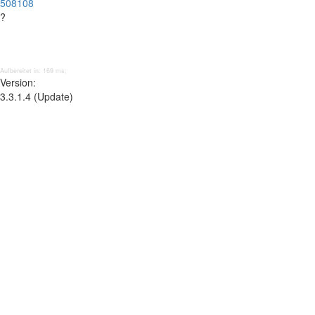
508108
?
Aufbereitet in: 169 ms;
Version:
3.3.1.4 (Update)