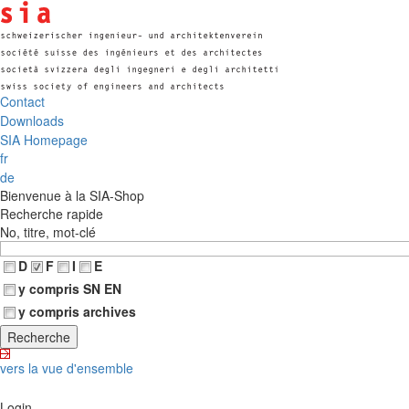
Contact
Downloads
SIA Homepage
fr
de
Bienvenue à la SIA-Shop
Recherche rapide
No, titre, mot-clé
D
F
I
E
y compris SN EN
y compris archives
vers la vue d'ensemble
Login