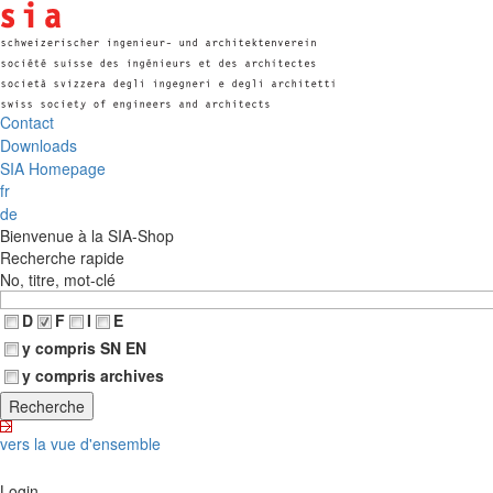
Contact
Downloads
SIA Homepage
fr
de
Bienvenue à la SIA-Shop
Recherche rapide
No, titre, mot-clé
D
F
I
E
y compris SN EN
y compris archives
vers la vue d'ensemble
Login