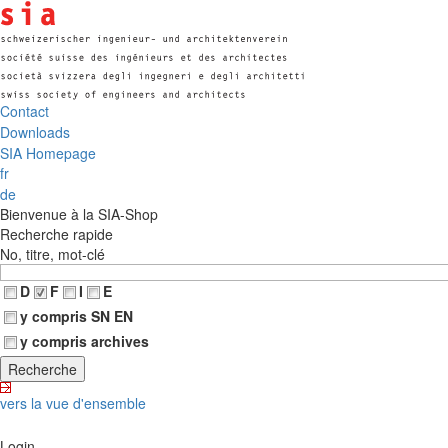
Contact
Downloads
SIA Homepage
fr
de
Bienvenue à la SIA-Shop
Recherche rapide
No, titre, mot-clé
D
F
I
E
y compris SN EN
y compris archives
vers la vue d'ensemble
Login