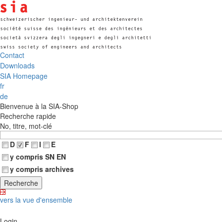
Contact
Downloads
SIA Homepage
fr
de
Bienvenue à la SIA-Shop
Recherche rapide
No, titre, mot-clé
D
F
I
E
y compris SN EN
y compris archives
vers la vue d'ensemble
Login