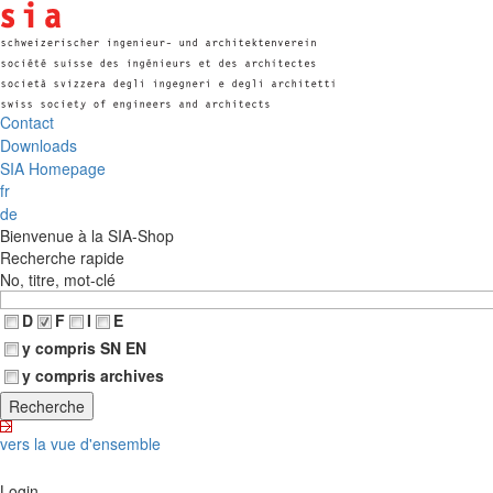
Contact
Downloads
SIA Homepage
fr
de
Bienvenue à la SIA-Shop
Recherche rapide
No, titre, mot-clé
D
F
I
E
y compris SN EN
y compris archives
vers la vue d'ensemble
Login