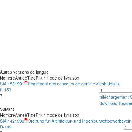
Autres versions de langue
Nombre
Année
Titre
Prix / mode de livraison
SIA 153
1991
Règlement des concours de génie civil
voir détails
F-153
?
téléchargement 
download Reade
Suivant
Nombre
Année
Titre
Prix / mode de livraison
SIA 142
1998
Ordnung für Architektur- und Ingenieurwettbewerbe
voir
D-142