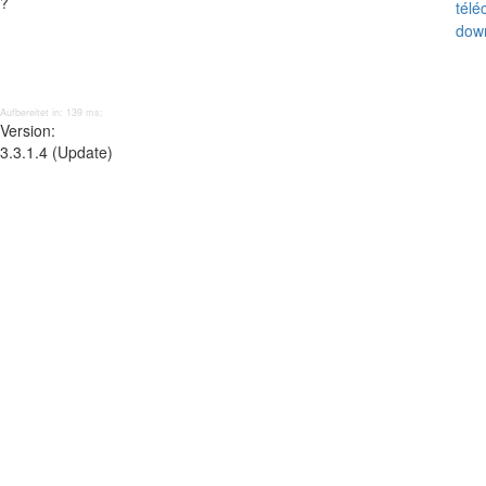
?
tél
dow
Aufbereitet in: 139 ms;
Version:
3.3.1.4 (Update)