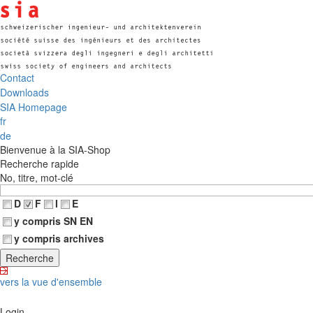
Contact
Downloads
SIA Homepage
fr
de
Bienvenue à la SIA-Shop
Recherche rapide
No, titre, mot-clé
D
F
I
E
y compris SN EN
y compris archives
vers la vue d'ensemble
Login