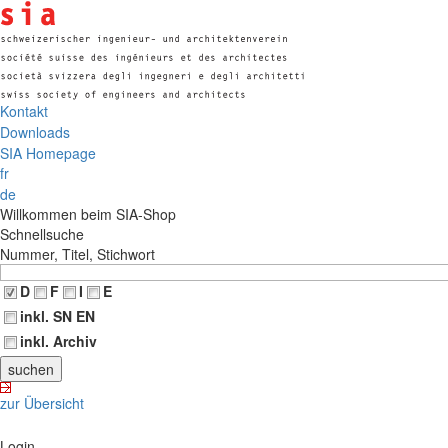
Kontakt
Downloads
SIA Homepage
fr
de
Willkommen beim SIA-Shop
Schnellsuche
Nummer, Titel, Stichwort
D
F
I
E
inkl. SN EN
inkl. Archiv
zur Übersicht
Login