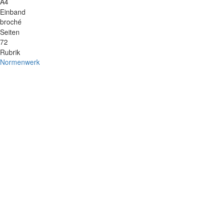
A4
Einband
broché
Seiten
72
Rubrik
Normenwerk