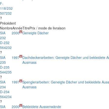
F-
118/232
507232
?
Précédent
Nombre
Année
Titre
Prix / mode de livraison
SIA
2000
Geneigte Dächer
232
D-232
564232
?
SIA
1997
Dachdeckerarbeiten: Geneigte Dächer und bekleidete 
235
Ausmass
D-235
544235
?
SIA
1997
Spenglerarbeiten: Geneigte Dächer und bekleidete Aus
234
Ausmass
D-234
564234
?
SIA
2000
Bekleidete Aussenwände