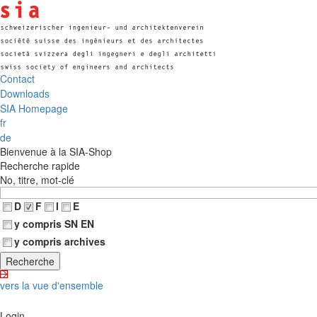
Contact
Downloads
SIA Homepage
fr
de
Bienvenue à la SIA-Shop
Recherche rapide
No, titre, mot-clé
D
F
I
E
y compris SN EN
y compris archives
vers la vue d'ensemble
Login