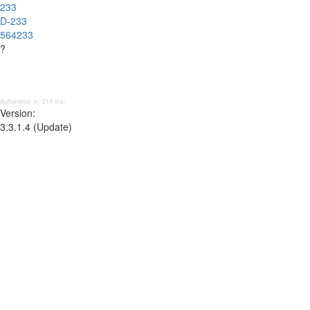
233
D-233
564233
?
Aufbereitet in: 214 ms;
Version:
3.3.1.4 (Update)