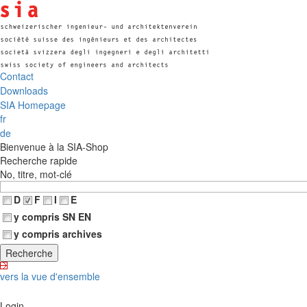
Contact
Downloads
SIA Homepage
fr
de
Bienvenue à la SIA-Shop
Recherche rapide
No, titre, mot-clé
D
F
I
E
y compris SN EN
y compris archives
vers la vue d'ensemble
Login