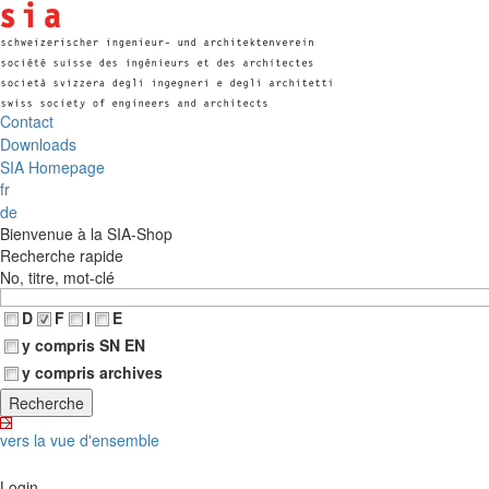
Contact
Downloads
SIA Homepage
fr
de
Bienvenue à la SIA-Shop
Recherche rapide
No, titre, mot-clé
D
F
I
E
y compris SN EN
y compris archives
vers la vue d'ensemble
Login