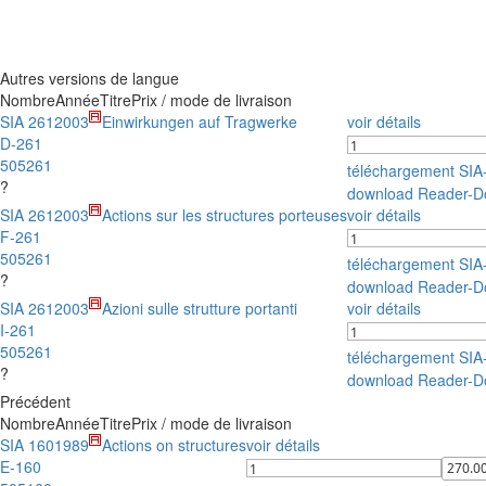
Autres versions de langue
Nombre
Année
Titre
Prix / mode de livraison
SIA 261
2003
Einwirkungen auf Tragwerke
voir détails
D-261
505261
téléchargement SI
?
download Reader-D
SIA 261
2003
Actions sur les structures porteuses
voir détails
F-261
505261
téléchargement SI
?
download Reader-D
SIA 261
2003
Azioni sulle strutture portanti
voir détails
I-261
505261
téléchargement SI
?
download Reader-D
Précédent
Nombre
Année
Titre
Prix / mode de livraison
SIA 160
1989
Actions on structures
voir détails
E-160