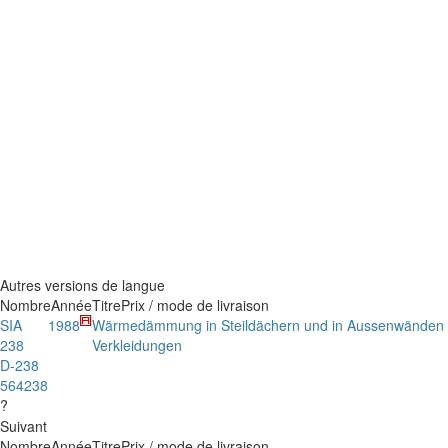
Autres versions de langue
Nombre
Année
Titre
Prix / mode de livraison
SIA
1988
Wärmedämmung in Steildächern und in Aussenwänden mi
238
Verkleidungen
D-238
564238
?
Suivant
Nombre
Année
Titre
Prix / mode de livraison