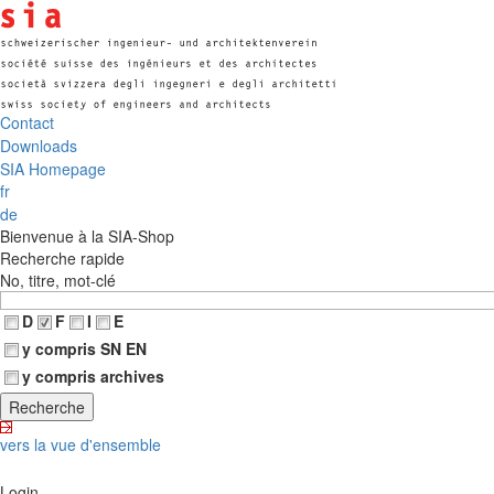
Contact
Downloads
SIA Homepage
fr
de
Bienvenue à la SIA-Shop
Recherche rapide
No, titre, mot-clé
D
F
I
E
y compris SN EN
y compris archives
vers la vue d'ensemble
Login