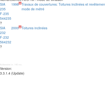
SIA
1998
Travaux de couvertures: Toitures inclinées et revêtemen
235
mode de métré
F-235
544235
?
SIA
2000
Toitures inclinées
232
F-232
564232
?
Aufbereitet in: 140 ms;
Version:
3.3.1.4 (Update)