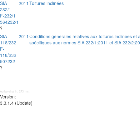
SIA
2011
Toitures inclinées
232/1
F-232/1
564232/1
?
SIA
2011
Conditions générales relatives aux toitures inclinées et
118/232
spécifiques aux normes SIA 232/1:2011 et SIA 232/2:2
F-
118/232
507232
?
Aufbereitet in: 273 ms;
Version:
3.3.1.4 (Update)