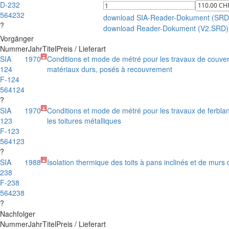
D-232
564232
download SIA-Reader-Dokument (SRD
?
download Reader-Dokument (V2.SRD)
Vorgänger
Nummer
Jahr
Titel
Preis / Lieferart
SIA
1970
Conditions et mode de métré pour les travaux de couve
124
matériaux durs, posés à recouvrement
F-124
564124
?
SIA
1970
Conditions et mode de métré pour les travaux de ferblan
123
les toitures métalliques
F-123
564123
?
SIA
1988
Isolation thermique des toits à pans inclinés et de murs 
238
F-238
564238
?
Nachfolger
Nummer
Jahr
Titel
Preis / Lieferart