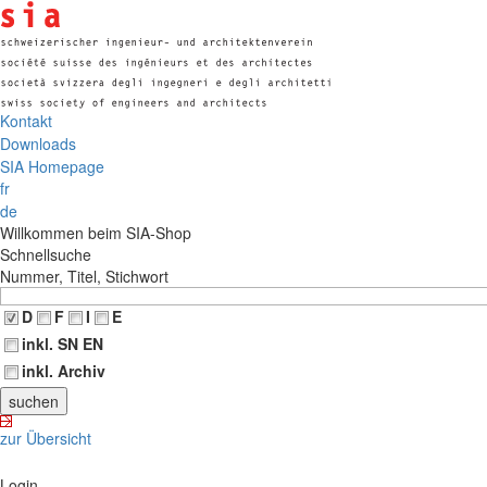
Kontakt
Downloads
SIA Homepage
fr
de
Willkommen beim SIA-Shop
Schnellsuche
Nummer, Titel, Stichwort
D
F
I
E
inkl. SN EN
inkl. Archiv
zur Übersicht
Login