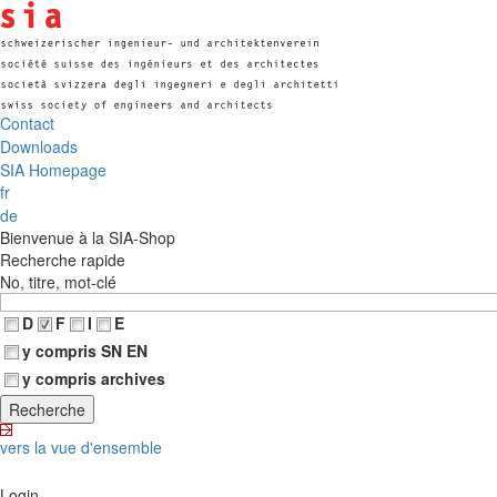
Contact
Downloads
SIA Homepage
fr
de
Bienvenue à la SIA-Shop
Recherche rapide
No, titre, mot-clé
D
F
I
E
y compris SN EN
y compris archives
vers la vue d'ensemble
Login