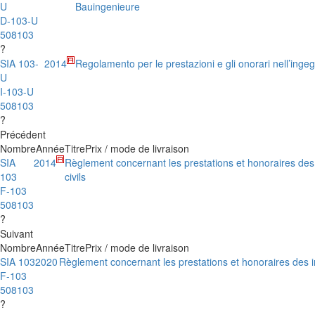
U
Bauingenieure
D-103-U
508103
?
SIA 103-
2014
Regolamento per le prestazioni e gli onorari nell’ingeg
U
I-103-U
508103
?
Précédent
Nombre
Année
Titre
Prix / mode de livraison
SIA
2014
Règlement concernant les prestations et honoraires des
103
civils
F-103
508103
?
Suivant
Nombre
Année
Titre
Prix / mode de livraison
SIA 103
2020
Règlement concernant les prestations et honoraires des in
F-103
508103
?