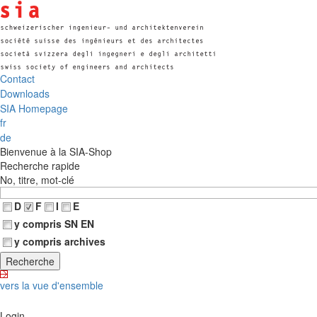
Contact
Downloads
SIA Homepage
fr
de
Bienvenue à la SIA-Shop
Recherche rapide
No, titre, mot-clé
D
F
I
E
y compris SN EN
y compris archives
vers la vue d'ensemble
Login