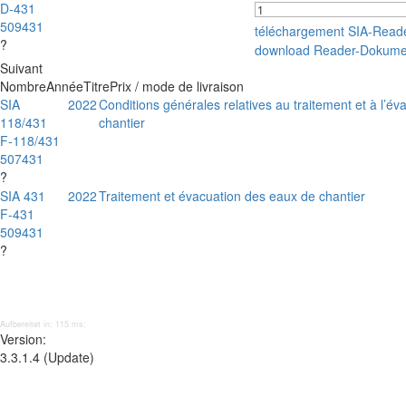
D-431
509431
téléchargement SIA-Read
?
download Reader-Dokume
Suivant
Nombre
Année
Titre
Prix / mode de livraison
SIA
2022
Conditions générales relatives au traitement et à l’é
118/431
chantier
F-118/431
507431
?
SIA 431
2022
Traitement et évacuation des eaux de chantier
F-431
509431
?
Aufbereitet in: 115 ms;
Version:
3.3.1.4 (Update)