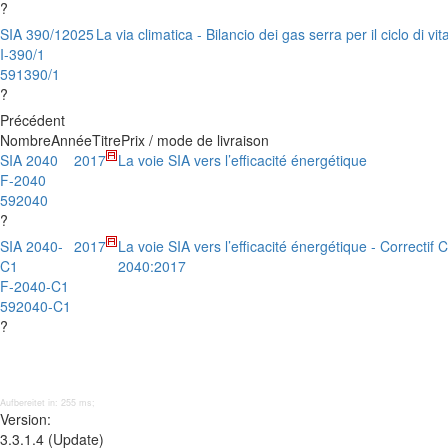
?
SIA 390/1
2025
La via climatica - Bilancio dei gas serra per il ciclo di vita
I-390/1
591390/1
?
Précédent
Nombre
Année
Titre
Prix / mode de livraison
SIA 2040
2017
La voie SIA vers l’efficacité énergétique
F-2040
592040
?
SIA 2040-
2017
La voie SIA vers l’efficacité énergétique - Correctif
C1
2040:2017
F-2040-C1
592040-C1
?
Aufbereitet in: 255 ms;
Version:
3.3.1.4 (Update)