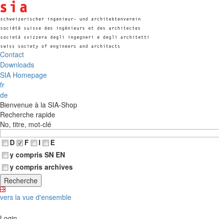
Contact
Downloads
SIA Homepage
fr
de
Bienvenue à la SIA-Shop
Recherche rapide
No, titre, mot-clé
D
F
I
E
y compris SN EN
y compris archives
vers la vue d'ensemble
Login