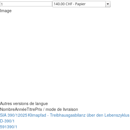
Image
Autres versions de langue
Nombre
Année
Titre
Prix / mode de livraison
SIA 390/1
2025
Klimapfad - Treibhausgasbilanz über den Lebenszyklu
D-390/1
591390/1