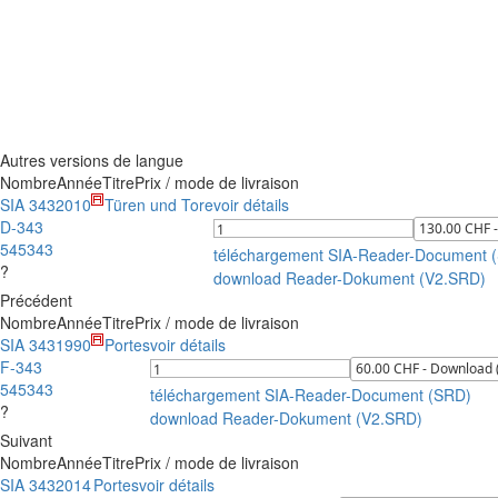
Autres versions de langue
Nombre
Année
Titre
Prix / mode de livraison
SIA 343
2010
Türen und Tore
voir détails
D-343
545343
téléchargement SIA-Reader-Document 
?
download Reader-Dokument (V2.SRD)
Précédent
Nombre
Année
Titre
Prix / mode de livraison
SIA 343
1990
Portes
voir détails
F-343
545343
téléchargement SIA-Reader-Document (SRD)
?
download Reader-Dokument (V2.SRD)
Suivant
Nombre
Année
Titre
Prix / mode de livraison
SIA 343
2014
Portes
voir détails