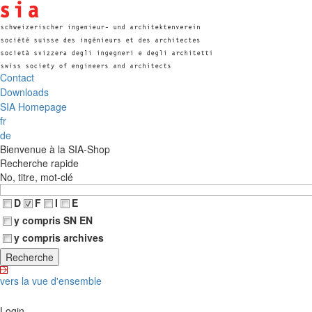
Contact
Downloads
SIA Homepage
fr
de
Bienvenue à la SIA-Shop
Recherche rapide
No, titre, mot-clé
D
F
I
E
y compris SN EN
y compris archives
vers la vue d'ensemble
Login