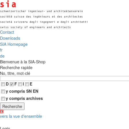
Contact
Downloads
SIA Homepage
fr
de
Bienvenue à la SIA-Shop
Recherche rapide
No, titre, mot-clé
D
F
I
E
y compris SN EN
y compris archives
vers la vue d'ensemble
Login