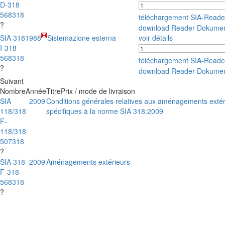
D-318
568318
téléchargement SIA-Read
?
download Reader-Dokumen
SIA 318
1988
Sistemazione esterna
voir détails
I-318
568318
téléchargement SIA-Read
?
download Reader-Dokumen
Suivant
Nombre
Année
Titre
Prix / mode de livraison
SIA
2009
Conditions générales relatives aux aménagements extérie
118/318
spécifiques à la norme SIA 318:2009
F-
118/318
507318
?
SIA 318
2009
Aménagements extérieurs
F-318
568318
?