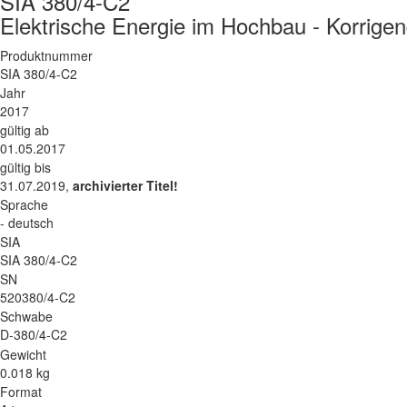
SIA 380/4-C2
Elektrische Energie im Hochbau - Korrig
Produktnummer
SIA 380/4-C2
Jahr
2017
gültig ab
01.05.2017
gültig bis
31.07.2019,
archivierter Titel!
Sprache
- deutsch
SIA
SIA 380/4-C2
SN
520380/4-C2
Schwabe
D-380/4-C2
Gewicht
0.018 kg
Format