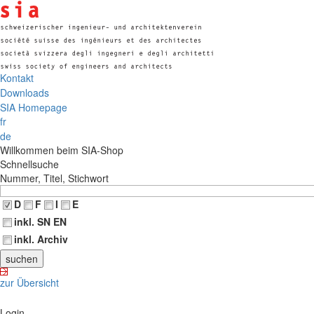
Kontakt
Downloads
SIA Homepage
fr
de
Willkommen beim SIA-Shop
Schnellsuche
Nummer, Titel, Stichwort
D
F
I
E
inkl. SN EN
inkl. Archiv
zur Übersicht
Login