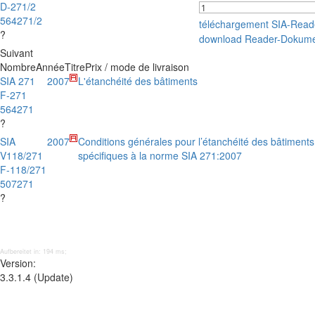
D-271/2
564271/2
téléchargement SIA-Rea
?
download Reader-Dokume
Suivant
Nombre
Année
Titre
Prix / mode de livraison
SIA 271
2007
L'étanchéité des bâtiments
F-271
564271
?
SIA
2007
Conditions générales pour l’étanchéité des bâtiments 
V118/271
spécifiques à la norme SIA 271:2007
F-118/271
507271
?
Aufbereitet in: 194 ms;
Version:
3.3.1.4 (Update)