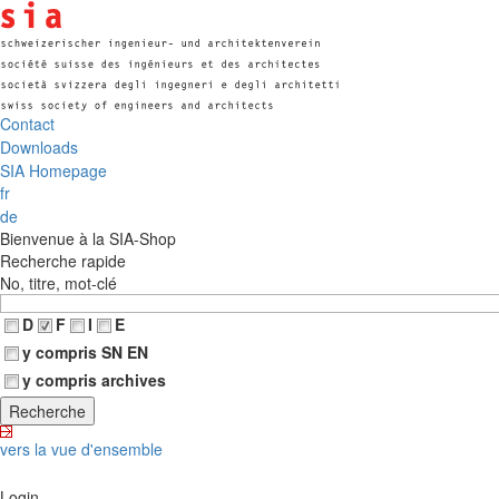
Contact
Downloads
SIA Homepage
fr
de
Bienvenue à la SIA-Shop
Recherche rapide
No, titre, mot-clé
D
F
I
E
y compris SN EN
y compris archives
vers la vue d'ensemble
Login