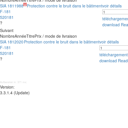
Nombre
Année
Titre
Prix / mode de livraison
SIA 181
1988
Protection contre le bruit dans le bâtiment
voir détails
F-181
520181
téléchargeme
?
download Rea
Suivant
Nombre
Année
Titre
Prix / mode de livraison
SIA 181
2020
Protection contre le bruit dans le bâtiment
voir détails
F-181
520181
téléchargemen
?
download Read
Aufbereitet in: 371 ms;
Version:
3.3.1.4 (Update)