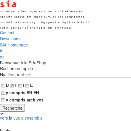
Contact
Downloads
SIA Homepage
fr
de
Bienvenue à la SIA-Shop
Recherche rapide
No, titre, mot-clé
D
F
I
E
y compris SN EN
y compris archives
vers la vue d'ensemble
Login