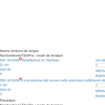
Autres versions de langue
Nombre
Année
Titre
Prix / mode de livraison
SIA 181
2006
Schallschutz im Hochbau
voir dé
D-181
520181
téléc
?
downl
SIA 181
2006
La protezione dal rumore nelle costruzioni edilizie
voir dé
I-181
520181
téléc
?
downl
Précédent