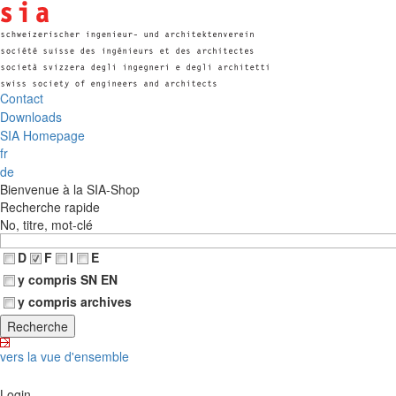
Contact
Downloads
SIA Homepage
fr
de
Bienvenue à la SIA-Shop
Recherche rapide
No, titre, mot-clé
D
F
I
E
y compris SN EN
y compris archives
vers la vue d'ensemble
Login