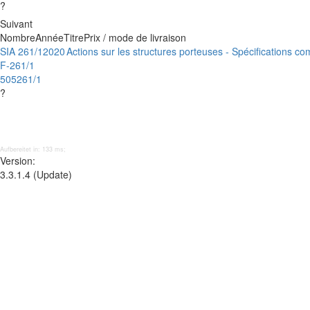
?
Suivant
Nombre
Année
Titre
Prix / mode de livraison
SIA 261/1
2020
Actions sur les structures porteuses - Spécifications c
F-261/1
505261/1
?
Aufbereitet in: 133 ms;
Version:
3.3.1.4 (Update)