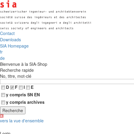
Contact
Downloads
SIA Homepage
fr
de
Bienvenue à la SIA-Shop
Recherche rapide
No, titre, mot-clé
D
F
I
E
y compris SN EN
y compris archives
vers la vue d'ensemble
Login