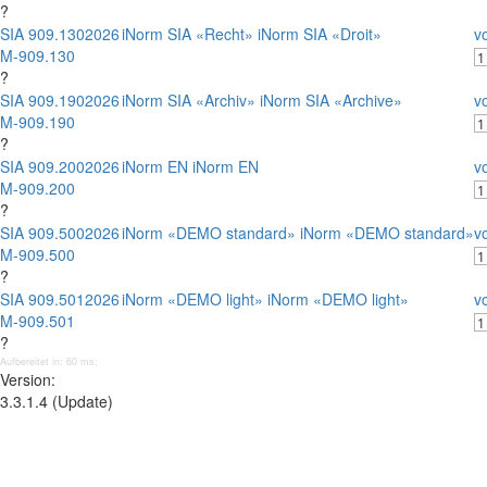
?
SIA 909.130
2026
iNorm SIA «Recht» iNorm SIA «Droit»
vo
M-909.130
?
SIA 909.190
2026
iNorm SIA «Archiv» iNorm SIA «Archive»
vo
M-909.190
?
SIA 909.200
2026
iNorm EN iNorm EN
vo
M-909.200
?
SIA 909.500
2026
iNorm «DEMO standard» iNorm «DEMO standard»
vo
M-909.500
?
SIA 909.501
2026
iNorm «DEMO light» iNorm «DEMO light»
vo
M-909.501
?
Aufbereitet in: 60 ms;
Version:
3.3.1.4 (Update)