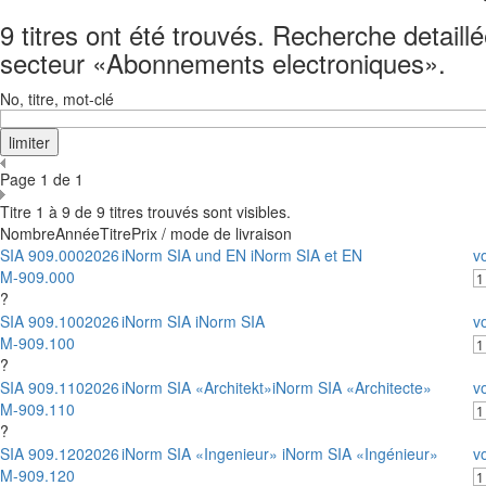
9 titres ont été trouvés. Recherche detail
secteur «Abonnements electroniques».
No, titre, mot-clé
Page 1 de 1
Titre 1 à 9 de 9 titres trouvés sont visibles.
Nombre
Année
Titre
Prix / mode de livraison
SIA 909.000
2026
iNorm SIA und EN iNorm SIA et EN
vo
M-909.000
?
SIA 909.100
2026
iNorm SIA iNorm SIA
vo
M-909.100
?
SIA 909.110
2026
iNorm SIA «Architekt»iNorm SIA «Architecte»
vo
M-909.110
?
SIA 909.120
2026
iNorm SIA «Ingenieur» iNorm SIA «Ingénieur»
vo
M-909.120