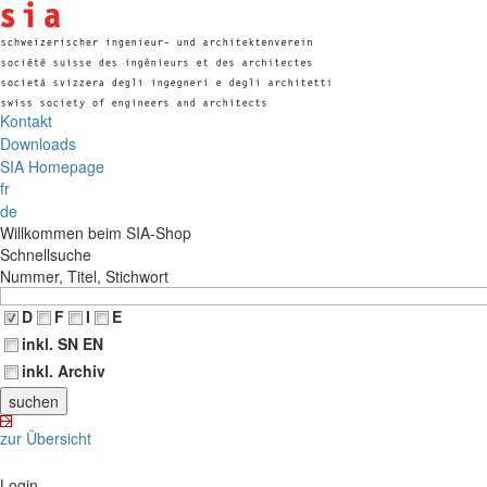
Kontakt
Downloads
SIA Homepage
fr
de
Willkommen beim SIA-Shop
Schnellsuche
Nummer, Titel, Stichwort
D
F
I
E
inkl. SN EN
inkl. Archiv
zur Übersicht
Login