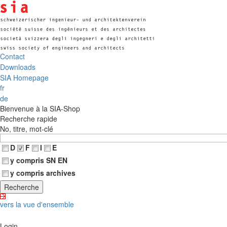
Contact
Downloads
SIA Homepage
fr
de
Bienvenue à la SIA-Shop
Recherche rapide
No, titre, mot-clé
D
F
I
E
y compris SN EN
y compris archives
vers la vue d'ensemble
Login