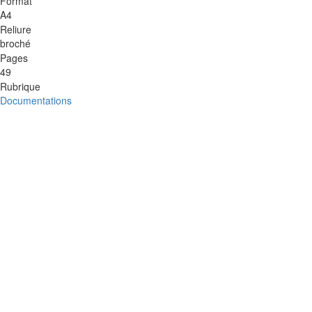
Format
A4
Reliure
broché
Pages
49
Rubrique
Documentations