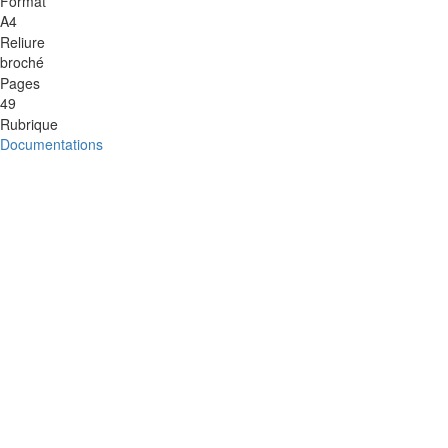
Format
A4
Reliure
broché
Pages
49
Rubrique
Documentations