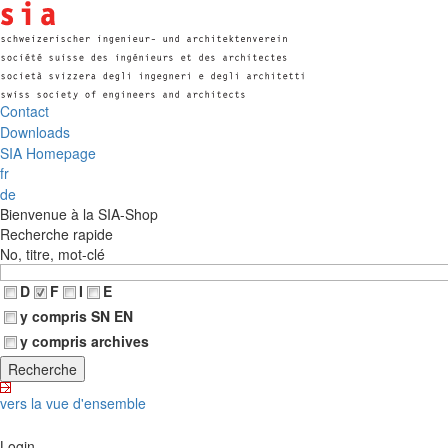
Contact
Downloads
SIA Homepage
fr
de
Bienvenue à la SIA-Shop
Recherche rapide
No, titre, mot-clé
D
F
I
E
y compris SN EN
y compris archives
vers la vue d'ensemble
Login