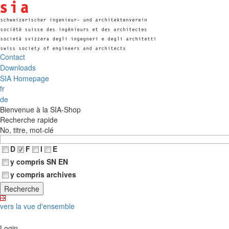
Contact
Downloads
SIA Homepage
fr
de
Bienvenue à la SIA-Shop
Recherche rapide
No, titre, mot-clé
D
F
I
E
y compris SN EN
y compris archives
vers la vue d'ensemble
Login