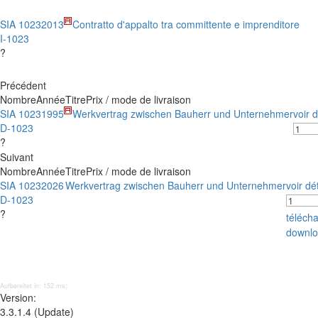
SIA 1023
2013
Contratto d'appalto tra committente e imprenditore
I-1023
?
Précédent
Nombre
Année
Titre
Prix / mode de livraison
SIA 1023
1995
Werkvertrag zwischen Bauherr und Unternehmer
voir d
D-1023
?
Suivant
Nombre
Année
Titre
Prix / mode de livraison
SIA 1023
2026
Werkvertrag zwischen Bauherr und Unternehmer
voir dé
D-1023
?
téléch
downlo
Aufbereitet in: 152 ms;
Version:
3.3.1.4 (Update)