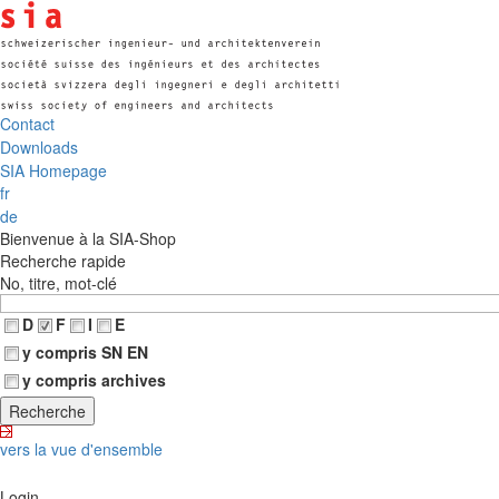
Contact
Downloads
SIA Homepage
fr
de
Bienvenue à la SIA-Shop
Recherche rapide
No, titre, mot-clé
D
F
I
E
y compris SN EN
y compris archives
vers la vue d'ensemble
Login