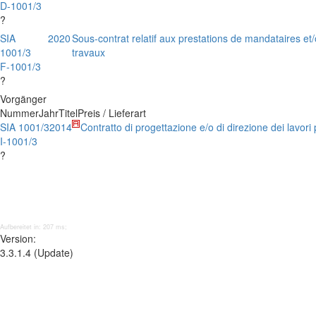
D-1001/3
?
SIA
2020
Sous-contrat relatif aux prestations de mandataires et/
1001/3
travaux
F-1001/3
?
Vorgänger
Nummer
Jahr
Titel
Preis / Lieferart
SIA 1001/3
2014
Contratto di progettazione e/o di direzione dei lavor
I-1001/3
?
Aufbereitet in: 207 ms;
Version:
3.3.1.4 (Update)