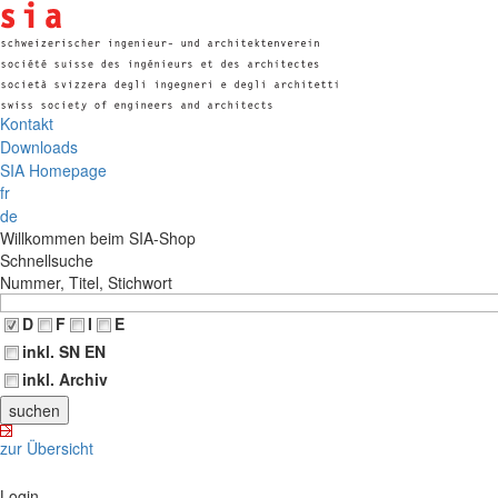
Kontakt
Downloads
SIA Homepage
fr
de
Willkommen beim SIA-Shop
Schnellsuche
Nummer, Titel, Stichwort
D
F
I
E
inkl. SN EN
inkl. Archiv
zur Übersicht
Login