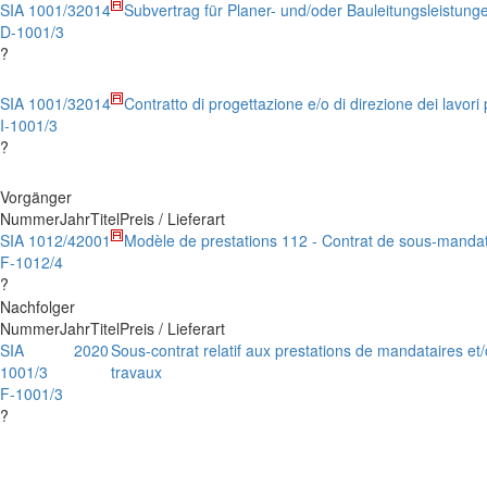
SIA 1001/3
2014
Subvertrag für Planer- und/oder Bauleitungsleistung
D-1001/3
?
SIA 1001/3
2014
Contratto di progettazione e/o di direzione dei lavor
I-1001/3
?
Vorgänger
Nummer
Jahr
Titel
Preis / Lieferart
SIA 1012/4
2001
Modèle de prestations 112 - Contrat de sous-manda
F-1012/4
?
Nachfolger
Nummer
Jahr
Titel
Preis / Lieferart
SIA
2020
Sous-contrat relatif aux prestations de mandataires et/
1001/3
travaux
F-1001/3
?