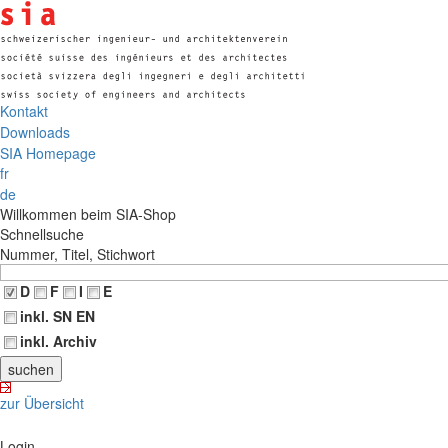
Kontakt
Downloads
SIA Homepage
fr
de
Willkommen beim SIA-Shop
Schnellsuche
Nummer, Titel, Stichwort
D
F
I
E
inkl. SN EN
inkl. Archiv
zur Übersicht
Login