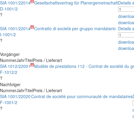
SIA 1001/2
2014
Gesellschaftsvertrag für Planergemeinschaft
Details 
D-1001/2
?
downloa
downloa
SIA 1001/2
2014
Contratto di società per gruppo mandatario
Details 
I-1001/2
?
downloa
downloa
Vorgänger
Nummer
Jahr
Titel
Preis / Lieferart
SIA 1012/2
2001
Modèle de prestations 112 - Contrat de société du 
F-1012/2
?
Nachfolger
Nummer
Jahr
Titel
Preis / Lieferart
SIA 1001/2
2020
Contrat de société pour communauté de mandataires
F-1001/2
?