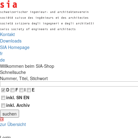
Kontakt
Downloads
SIA Homepage
fr
de
Willkommen beim SIA-Shop
Schnellsuche
Nummer, Titel, Stichwort
D
F
I
E
inkl. SN EN
inkl. Archiv
zur Übersicht
Login