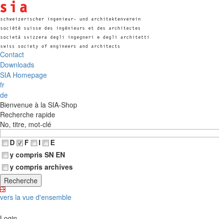
Contact
Downloads
SIA Homepage
fr
de
Bienvenue à la SIA-Shop
Recherche rapide
No, titre, mot-clé
D
F
I
E
y compris SN EN
y compris archives
vers la vue d'ensemble
Login