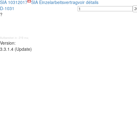
SIA 1031
2017
SIA Einzelarbeitsvertrag
voir détails
D-1031
?
Aufbereitet in: 219 ms;
Version:
3.3.1.4 (Update)