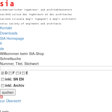
Kontakt
Downloads
SIA Homepage
fr
de
Willkommen beim SIA-Shop
Schnellsuche
Nummer, Titel, Stichwort
D
F
I
E
inkl. SN EN
inkl. Archiv
zur Übersicht
Login