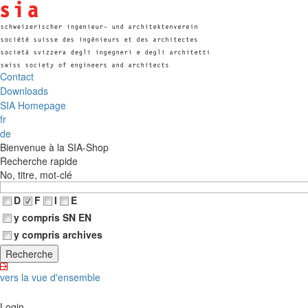
Contact
Downloads
SIA Homepage
fr
de
Bienvenue à la SIA-Shop
Recherche rapide
No, titre, mot-clé
D
F
I
E
y compris SN EN
y compris archives
vers la vue d'ensemble
Login