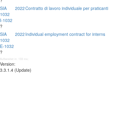
?
SIA
2022
Contratto di lavoro individuale per praticanti
1032
I-1032
?
SIA
2022
Individual employment contract for interns
1032
E-1032
?
Aufbereitet in: 133 ms;
Version:
3.3.1.4 (Update)