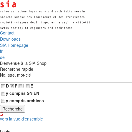
Contact
Downloads
SIA Homepage
fr
de
Bienvenue à la SIA-Shop
Recherche rapide
No, titre, mot-clé
D
F
I
E
y compris SN EN
y compris archives
vers la vue d'ensemble
Login