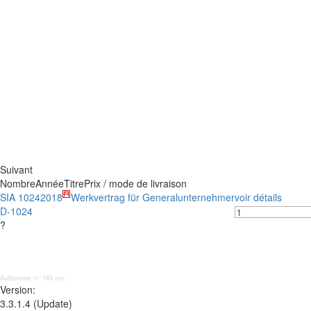
Suivant
Nombre
Année
Titre
Prix / mode de livraison
SIA 1024
2018
Werkvertrag für Generalunternehmer
voir détails
D-1024
?
Aufbereitet in: 165 ms;
Version:
3.3.1.4 (Update)