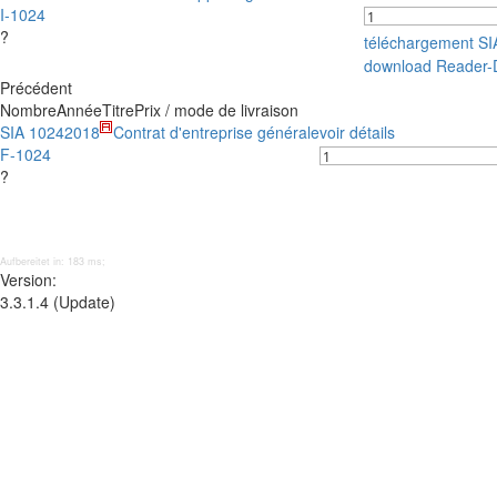
I-1024
?
téléchargement S
download Reader-
Précédent
Nombre
Année
Titre
Prix / mode de livraison
SIA 1024
2018
Contrat d'entreprise générale
voir détails
F-1024
?
Aufbereitet in: 183 ms;
Version:
3.3.1.4 (Update)