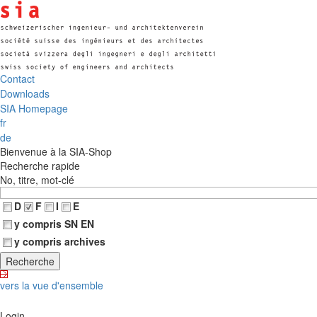
Contact
Downloads
SIA Homepage
fr
de
Bienvenue à la SIA-Shop
Recherche rapide
No, titre, mot-clé
D
F
I
E
y compris SN EN
y compris archives
vers la vue d'ensemble
Login